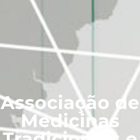
ndições Especi
ra Associados 