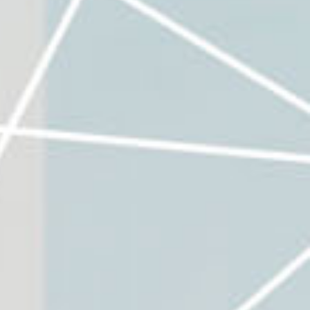
ais
até