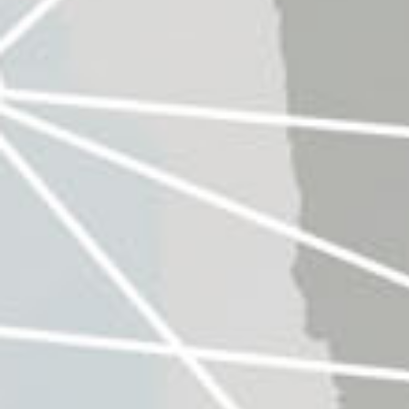
Co
pa